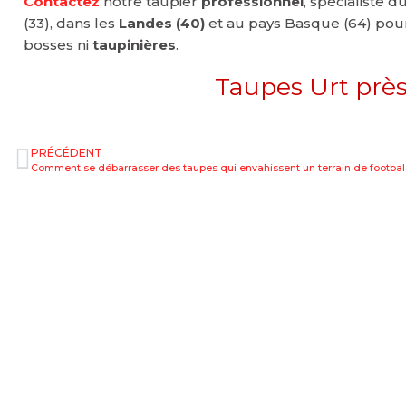
Contactez
notre taupier
professionnel
, spécialiste 
(33), dans les
Landes (40)
et au pays Basque (64) pour
bosses ni
taupinières
.
Taupes Urt prè
PRÉCÉDENT
Comment se dé