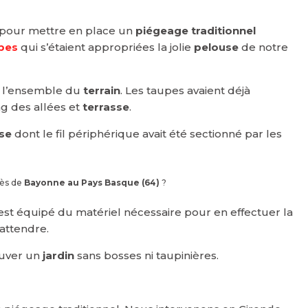
pour mettre en place un
piégeage traditionnel
pes
qui s’étaient appropriées la jolie
pelouse
de notre
ur l’ensemble du
terrain
. Les taupes avaient déjà
g des allées et
terrasse
.
se
dont le fil périphérique avait été sectionné par les
rès de
Bayonne au Pays Basque (64)
?
est équipé du matériel nécessaire pour en effectuer la
attendre.
ouver un
jardin
sans bosses ni taupinières.