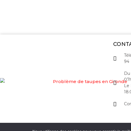
CONT
Tél
94
Du 
07h
Le 
18:
Con