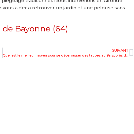
du piégeage traditionnel. Nous intervenons en Gironde
 vous aider a retrouver un jardin et une pelouse sans
s de Bayonne (64)
SUIVANT
barrasser des taupes qui envahissent un terrain de football à Saint Médard en Jalles (33) ?
Quel est le meilleur moyen pour se débarrasser des taupes au Barp, près de Cestas (33) ?