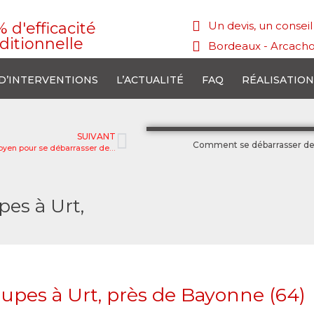
% d'efficacité
Un devis, un consei
aditionnelle
Bordeaux - Arcacho
D’INTERVENTIONS
L’ACTUALITÉ
FAQ
RÉALISATION
SUIVANT
Comment se débarrasser des 
Quel est le meilleur moyen pour se débarrasser des taupes au Barp, près de Cestas (33) ?
es à Urt,
pes à Urt, près de Bayonne (64)